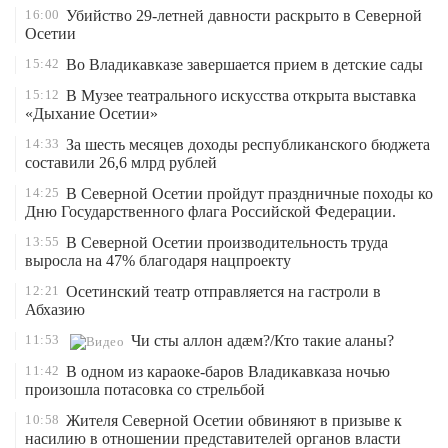
16:00
Убийство 29-летней давности раскрыто в Северной
Осетии
15:42
Во Владикавказе завершается прием в детские сады
15:12
В Музее театрального искусства открыта выставка
«Дыхание Осетии»
14:33
За шесть месяцев доходы республиканского бюджета
составили 26,6 млрд рублей
14:25
В Северной Осетии пройдут праздничные походы ко
Дню Государственного флага Российской Федерации.
13:55
В Северной Осетии производительность труда
выросла на 47% благодаря нацпроекту
12:21
Осетинский театр отправляется на гастроли в
Абхазию
11:53
Чи сты аллон адæм?/Кто такие аланы?
11:42
В одном из караоке-баров Владикавказа ночью
произошла потасовка со стрельбой
10:58
Жителя Северной Осетии обвиняют в призыве к
насилию в отношении представителей органов власти