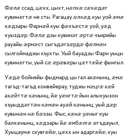
Фӕлӕ ссад, цӕхх, цыхт, нӕлхӕ сӕхӕдӕг
кувинӕгтӕ не сты. Рагацау ӕлхӕд куы уой ӕмӕ
хӕдзары Фарнӕй куы фӕхъӕстӕ уой, уӕд
хуыздӕр. Фӕлӕ дзы кувинӕг ӕртӕ чъирийы
рауайы ӕрмӕст сыгъдӕгзӕрдӕ фӕлмӕн
сылгоймаджы къухты. Уый бауадзы Фарн уыцы
кувинӕгты, уый сӕ ӕрӕвӕры цӕттӕйӕ фынгыл.
Уӕдӕ бойняйы фыдмард цы гал акӕнынц, ӕмӕ
тагъд-тагъд конвейерау, туджы мӕцгӕ кӕй
ахӕйттӕ кӕнынц, йӕ уӕнгтӕ йын алыхуызон
хъуыддӕгтӕн кӕмӕн ауӕй кӕнынц, уый дӕр
кувынӕн нӕ бӕззы. Фыс, кӕнӕ уӕныг куы
балхӕнынц, хӕдзары йӕ ӕмбӕлгӕ ӕгъдауыл,
Хуыцаумӕ скувгӕйӕ, цӕхх ын адаргӕйӕ, куы