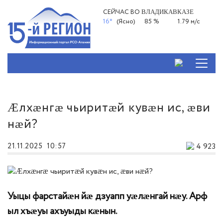
СЕЙЧАС ВО
ВЛАДИКАВКАЗЕ
16°
(Ясно)
85 %
1.79 м/с
Ӕлхӕнгӕ чьиритӕй кувӕн ис, ӕви
нӕй?
21.11.2025
10:57
4 923
Уыцы фарстайӕн йӕ дзуапп уӕлӕнгай нӕу. Арф
ыл хъӕуы ахъуыды кӕнын.