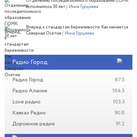
Отделению последипломного образования СОМК
исполнилось 30 лет
/ Инна Гурциева
Вперед, к стандартам бережливости. Как меняется
Северная Осетия
/ Инна Гурциева
Радио Город
Радио Город
87.5
Радио Алания
104.5
Love радио
105.3
Кавказ Радио
90.8
Дорожное радио
91.2