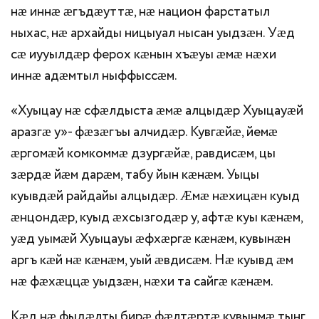
нӕ иннӕ ӕгъдӕуттӕ, нӕ национ фарстатыл
ныхас, нӕ архайды ницыуал нысан уыдзӕн. Уӕд
сӕ иууылдӕр ферох кӕнын хъӕуы ӕмӕ нӕхи
иннӕ адӕмтыл ныффыссӕм.
«Хуыцау нӕ сфӕлдыста ӕмӕ алцыдӕр Хуыцауӕй
аразгӕ у»- фӕзӕгъы алчидӕр. Кувгӕйӕ, йемӕ
ӕргомӕй комкоммӕ дзургӕйӕ, равдисӕм, цы
зӕрдӕ йӕм дарӕм, табу йын кӕнӕм. Уыцы
куывдӕй райдайы алцыдӕр. Ӕмӕ нӕхицӕн куыд
ӕнцондӕр, куыд ӕхсызгодӕр у, афтӕ куы кӕнӕм,
уӕд уымӕй Хуыцауы ӕфхӕргӕ кӕнӕм, кувынӕн
аргъ кӕй нӕ кӕнӕм, уый ӕвдисӕм. Нӕ куывд ӕм
нӕ фӕхӕццӕ уыдзӕн, нӕхи та сайгӕ кӕнӕм.
Кӕд нӕ фыдӕлты бирӕ фӕлтӕртӕ кувынмӕ тынг