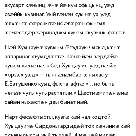
акусарт кӕнынц, ӕмӕ йӕ куы сфыцынц, уӕд
свӕййы кувинаг. Уый гӕнӕн куы нӕ уа, уӕд
ӕлхӕнгӕ фӕрсчытӕ ис ӕвӕрӕн фынгыл
ӕрмӕстдӕр хӕринаджы хуызы, скувыны фӕстӕ.
Нӕй Хуыцаумӕ кувыны Ӕгъдауы чысыл, кӕнӕ
аппаринаг хъуыддӕгтӕ. Кӕнӕ йӕм зӕрдӕйӕ
кувӕм, кӕнӕ нӕ. «Кӕд Хуыцау ис, уӕд нӕ йӕ
хорзӕх уӕд» — тынг ӕнӕмбаргӕ ныхас у.
Е.Евтушенко куыд фыста, афтӕ «… но быть
нельзя чуть-чуть распятым.» Цӕстмӕмитӕн ӕмӕ
сайӕн ныхӕстӕн дзы бынат нӕй.
Нарт фесӕфтысты, кувгӕ кӕй нал кодтой,
Хуыцауимӕ Сырдоны ардыдӕй тох кӕнынмӕ кӕй
схъавыдысты, уый тыххӕй. Ӕмӕ цӕй мидӕг