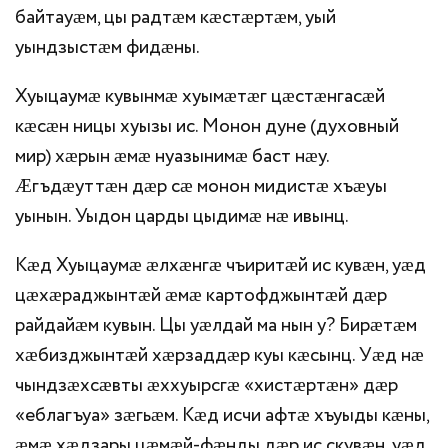
байтауӕм, цы радтӕм кӕстӕртӕм, уый
уындзыстӕм фидӕны.
Хуыцаумӕ кувынмӕ хуымӕтӕг цӕстӕнгасӕй
кӕсӕн ницы хуызы ис. Монон дуне (духовный
мир) хӕрын ӕмӕ нуазынимӕ баст нӕу.
Ӕгъдӕуттӕн дӕр сӕ монон мидистӕ хъӕуы
уынын. Уыдон царды цыдимӕ нӕ ивынц.
Кӕд Хуыцаумӕ ӕлхӕнгӕ чъиритӕй ис кувӕн, уӕд
цӕхӕраджынтӕй ӕмӕ картофджынтӕй дӕр
райдайӕм кувын. Цы уӕлдай ма нын у? Бирӕтӕм
хӕбизджынтӕй хӕрзаддӕр куы кӕсынц. Уӕд нӕ
чындзӕхсӕвты ӕххуырсгӕ «хистӕртӕн» дӕр
«еблагъуа» зӕгьӕм. Кӕд исчи афтӕ хъуыды кӕны,
ӕмӕ хӕдзары цӕмӕй-фӕнды дӕр ис скувӕн, уӕд