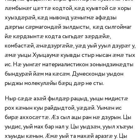
лӕмбынӕг цӕттӕ кодтой, кӕд куывтой сӕ хоры
хуыздӕрӕй, кӕд нывонд уӕныгмӕ афӕдзы
дӕргьы сӕрмагондӕй зылдысты, кӕд сылгоймаг
йӕ кӕрдзынтӕ кодта сыгьдӕг зӕрдӕйӕ,
комбастӕй, ӕнӕдзургӕйӕ, уӕд уый ууыл дзурӕг у,
ӕмӕ уыцы Хуыцаумӕ куывды стыр нысан ӕмӕ тых
ис. Нӕ уынгӕг материалистикон зонындзинӕдты
бындурӕй йӕм ма кӕсӕм. Дунесконды уыдон
рыджы молекулӕйы бӕрц дӕр не сты.
Ныр сӕдӕ азӕй фылдӕр рацыд, уыцы мидистӕ
рох кӕнын куы райдыдтой, уӕдӕй. Уымӕн ис
бирӕ аххосӕгтӕ. Ӕз сыл ацы ран нӕ дзурын. Цы
уыдис, уый мах бар нал у. Цы уыдзӕн, ууыл хъӕуы
хъуыды кӕнын. Ӕмӕ уый та махӕй аразгӕ у. Цы