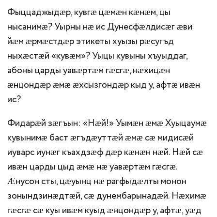
Фыццаджыдӕр, кувгӕ цӕмӕн кӕнӕм, цы
нысанимӕ? Уырны нӕ ис Дунесфӕлдисӕг ӕви
йӕм ӕрмӕстдӕр этикеты хуызы рӕсугъд
ныхӕстӕй «кувӕм»? Уыцы кувыны хъуыддаг,
абоны царды уавӕртӕм гӕсгӕ, нӕхицӕн
ӕнцондӕр ӕмӕ ӕхсызгондӕр кыд у, афтӕ ивӕн
ис?
Фидарӕй зӕгъын: «Нӕй!» Уымӕн ӕмӕ Хуыцаумӕ
кувынимӕ баст ӕгъдӕуттӕй ӕмӕ сӕ мидисӕй
иуварс иунӕг къахдзӕф дӕр кӕнӕн нӕй. Нӕй сӕ
ивӕн царды цыд ӕмӕ нӕ уавӕртӕм гӕсгӕ.
Ӕнусон сты, цӕуынц нӕ рагфыдӕлты монон
зонындзинӕдтӕй, сӕ дунембарынадӕй. Нӕхимӕ
гӕсгӕ сӕ куы ивӕм куыд ӕнцондӕр у, афтӕ, уӕд