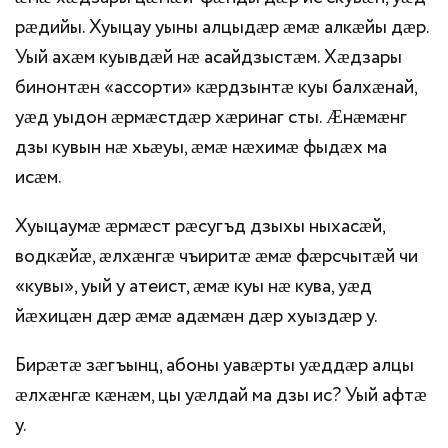
рӕдийы. Хуыцау уыны алцыдӕр ӕмӕ алкӕйы дӕр.
Уый ахӕм куывдӕй нӕ асайдзыстӕм. Хӕдзары
бинонтӕн «ассорти» кӕрдзынтӕ куы балхӕнай,
уӕд уыдон ӕрмӕстдӕр хӕринаг сты. Ӕнӕмӕнг
дзы кувын нӕ хьӕуы, ӕмӕ нӕхимӕ фыдӕх ма
исӕм.
Хуыцаумӕ ӕрмӕст рӕсугъд дзыхы ныхасӕй,
водкӕйӕ, ӕлхӕнгӕ чъиритӕ ӕмӕ фӕрсчытӕй чи
«кувы», уый у атеист, ӕмӕ куы нӕ кува, уӕд
йӕхицӕн дӕр ӕмӕ адӕмӕн дӕр хуыздӕр у.
Бирӕтӕ зӕгъынц, абоны уавӕрты уӕддӕр алцы
ӕлхӕнгӕ кӕнӕм, цы уӕлдай ма дзы ис? Уый афтӕ
у.