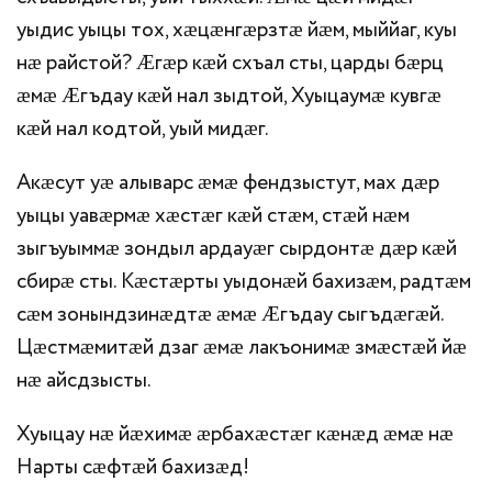
уыдис уыцы тох, хӕцӕнгӕрзтӕ йӕм, мыййаг, куы
нӕ райстой? Ӕгӕр кӕй схъал сты, царды бӕрц
ӕмӕ Ӕгъдау кӕй нал зыдтой, Хуыцаумӕ кувгӕ
кӕй нал кодтой, уый мидӕг.
Акӕсут уӕ алыварс ӕмӕ фендзыстут, мах дӕр
уыцы уавӕрмӕ хӕстӕг кӕй стӕм, стӕй нӕм
зыгъуыммӕ зондыл ардауӕг сырдонтӕ дӕр кӕй
сбирӕ сты. Кӕстӕрты уыдонӕй бахизӕм, радтӕм
сӕм зонындзинӕдтӕ ӕмӕ Ӕгъдау сыгъдӕгӕй.
Цӕстмӕмитӕй дзаг ӕмӕ лакъонимӕ змӕстӕй йӕ
нӕ айсдзысты.
Хуыцау нӕ йӕхимӕ ӕрбахӕстӕг кӕнӕд ӕмӕ нӕ
Нарты сӕфтӕй бахизӕд!