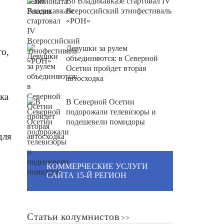
Во Владикавказе стартовал IV
Всероссийский этнофестиваль
«РОН»
Девушки за рулем
то,
объединяются: в Северной
Осетии пройдет вторая
автосходка
чка
В Северной Осетии
подорожали телевизоры и
подешевели помидоры
для
КОММЕРЧЕСКИЕ УСЛУГИ
САЙТА 15-Й РЕГИОН
Статьи колумнистов