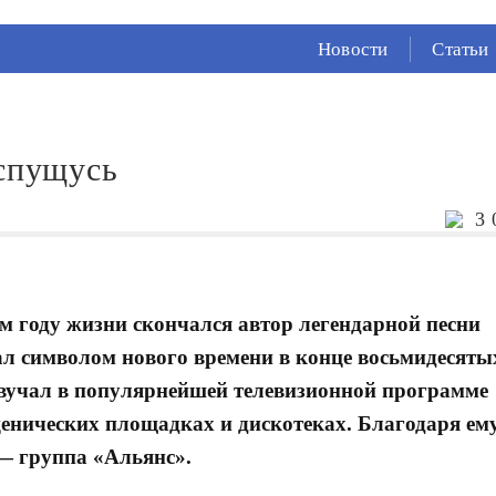
СЕЙЧАС ВО
ВЛАДИКАВКАЗЕ
Новости
Статьи
18°
(Облачно)
93 %
0.12 м/с
 спущусь
3 
-м году жизни скончался автор легендарной песни
тал символом нового времени в конце восьмидесяты
звучал в популярнейшей телевизионной программе
сценических площадках и дискотеках. Благодаря ем
— группа «Альянс».