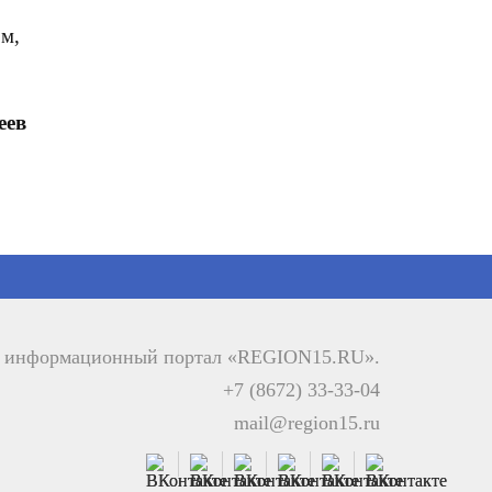
ом,
еев
й информационный портал «REGION15.RU».
+7 (8672) 33-33-04
mail@region15.ru