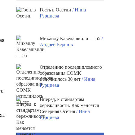
Гость в Осетии
/ Инна
Гурциева
Михаилу Кавелашвили — 55
/
ая
Андрей Березов
Отделению последипломного
образования СОМК
исполнилось 30 лет
/ Инна
Гурциева
ус
Вперед, к стандартам
бережливости. Как меняется
Северная Осетия
/ Инна
ят
Гурциева