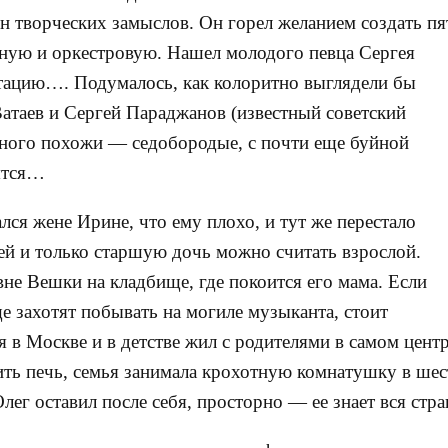
он творческих замыслов. Он горел желанием создать пя
льную и оркестровую. Нашел молодого певца Сергея
тацию…. Подумалось, как колоритно выглядели бы
атаев и Сергей Параджанов (известный советский
много похожи — седобородые, с почти еще буйной
ятся…
ался жене Ирине, что ему плохо, и тут же перестало
тей и только старшую дочь можно считать взрослой.
не Вешки на кладбище, где покоится его мама. Если
 захотят побывать на могиле музыканта, стоит
я в Москве и в детстве жил с родителями в самом цент
ить печь, семья занимала крохотную комнатушку в шес
лег оставил после себя, просторно — ее знает вся стра