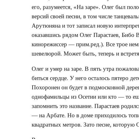
его, разумеется, «На заре». Олег был пол
версий своей песни, в том числе танцева
Арутюняна и тот записал новую интерпре
оказавшись рядом Олег Парастаев, Бибо В
кинорежиссер — прим.ред.). Все трое не
шевелюрой. Может быть, теперь и встрет
Олег и умер на заре. В пять утра пожалов
биться сердце. У него осталось пятеро де
Похоронен он будет в подмосковной дерев
однофамильцы из Осетии или кто — то еще
запомнить это название. Парастаев родилс
— на Арбате. Но в доме приходилось топ
квадратных метров. Зато песне, которую О