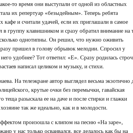
акое-то время они выступали от одной из областных
тала их репертуар «безыдейным». Теперь ребята
 кафе и считали удачей, если их приглашали в самое
 в группу клавишником и сразу обратил внимание на 
есколько однотипны. Он решил, что нужно оживить
разу пришел в голову обрывок мелодии. Спросил у
я него удобнее? Тот ответил: «Е». Сразу родилась стро
растаев написал целиком и музыку, и стихи.
ева. На телеэкране автор выглядел весьма экзотично 
олицейского, крутые очки без перемычки, гавайская
о теща разыскала ее на даче и после стирки и глажки
хозяине так же идеально, как и в молодости.
эффектом произошла с клипом на песню «На заре»,
жанр у нас только осваивался, все делалось как бы на