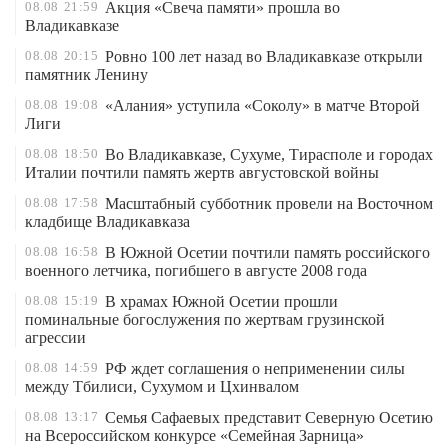
08.08
21:59
Акция «Свеча памяти» прошла во
Владикавказе
08.08
20:15
Ровно 100 лет назад во Владикавказе открыли
памятник Ленину
08.08
19:08
«Алания» уступила «Соколу» в матче Второй
Лиги
08.08
18:50
Во Владикавказе, Сухуме, Тирасполе и городах
Италии почтили память жертв августовской войны
08.08
17:58
Масштабный субботник провели на Восточном
кладбище Владикавказа
08.08
16:58
В Южной Осетии почтили память российского
военного летчика, погибшего в августе 2008 года
08.08
15:19
В храмах Южной Осетии прошли
поминальные богослужения по жертвам грузинской
агрессии
08.08
14:59
РФ ждет соглашения о неприменении силы
между Тбилиси, Сухумом и Цхинвалом
08.08
13:17
Семья Сафаевых представит Северную Осетию
на Всероссийском конкурсе «Семейная Зарница»