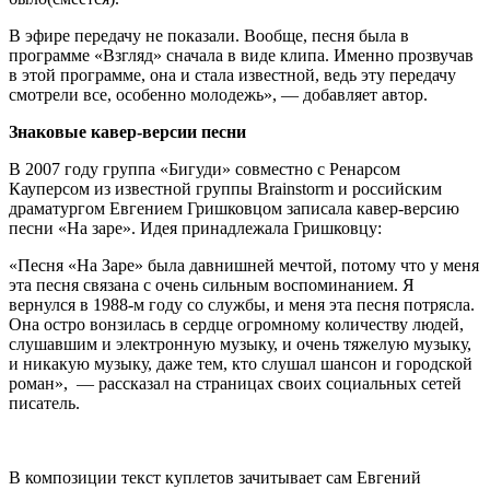
В эфире передачу не показали. Вообще, песня была в
программе «Взгляд» сначала в виде клипа. Именно прозвучав
в этой программе, она и стала известной, ведь эту передачу
смотрели все, особенно молодежь», — добавляет автор.
Знаковые кавер-версии песни
В 2007 году группа «Бигуди» совместно с Ренарсом
Кауперсом из известной группы Brainstorm и российским
драматургом Евгением Гришковцом записала кавер-версию
песни «На заре». Идея принадлежала Гришковцу:
«Песня «На Заре» была давнишней мечтой, потому что у меня
эта песня связана с очень сильным воспоминанием. Я
вернулся в 1988-м году со службы, и меня эта песня потрясла.
Она остро вонзилась в сердце огромному количеству людей,
слушавшим и электронную музыку, и очень тяжелую музыку,
и никакую музыку, даже тем, кто слушал шансон и городской
роман», — рассказал на страницах своих социальных сетей
писатель.
В композиции текст куплетов зачитывает сам Евгений