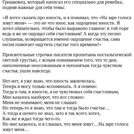
Гришковец, который написал его специально для ремейка,
подняв важные для себя темы:
«Я хотел сказать про юность, и я понимал, что «На заре голоса
зовут меня» — это не что иное, как ощущение юности. Я
хотел обязательно, чтобы было выражено главное: в той поре
ведь я же не ощущал себя счастливым! А когда эту песню
слушаешь, возвращается именно ощущение счастья, сама
песня помогает ощутить счастье того времени!»
Пронзительные строчки писателя пропитаны ностальгической
светлой грустью, с ясным пониманием того, что те дни,
наполненные неосознанным и непонятым тогда чувством
счастья, ушли навсегда:
Нет-нет, я уже знаю, что юность закончилась.
Теперь я могу только вспоминать. А я помню:
Тогда и там, в юности, я не чувствовал себя счастливым,
Мне казалось наоборот, что все сложно:
Меня не понимают, меня не слышат.
Но теперь-то я знаю, что там и тогда было счастье…
А тогда я ничего не знал, зато я так всего хотел,
Как же я ждал тогда чего-то.
Но мне казалось, и я слышал, что меня зовут…На заре голоса
зовут меня…