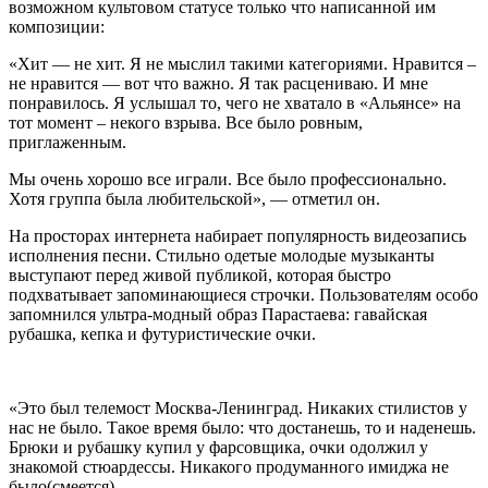
возможном культовом статусе только что написанной им
композиции:
«Хит — не хит. Я не мыслил такими категориями. Нравится –
не нравится — вот что важно. Я так расцениваю. И мне
понравилось. Я услышал то, чего не хватало в «Альянсе» на
тот момент – некого взрыва. Все было ровным,
приглаженным.
Мы очень хорошо все играли. Все было профессионально.
Хотя группа была любительской», — отметил он.
На просторах интернета набирает популярность видеозапись
исполнения песни. Стильно одетые молодые музыканты
выступают перед живой публикой, которая быстро
подхватывает запоминающиеся строчки. Пользователям особо
запомнился ультра-модный образ Парастаева: гавайская
рубашка, кепка и футуристические очки.
«Это был телемост Москва-Ленинград. Никаких стилистов у
нас не было. Такое время было: что достанешь, то и наденешь.
Брюки и рубашку купил у фарсовщика, очки одолжил у
знакомой стюардессы. Никакого продуманного имиджа не
было(смеется).