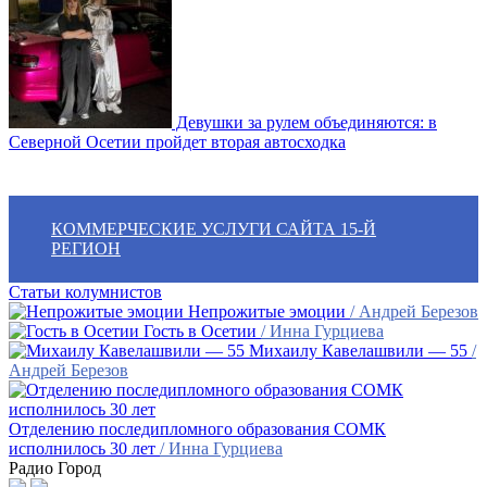
Девушки за рулем объединяются: в
Северной Осетии пройдет вторая автосходка
КОММЕРЧЕСКИЕ УСЛУГИ САЙТА 15-Й
РЕГИОН
Статьи колумнистов
Непрожитые эмоции
/ Андрей Березов
Гость в Осетии
/ Инна Гурциева
Михаилу Кавелашвили — 55
/
Андрей Березов
Отделению последипломного образования СОМК
исполнилось 30 лет
/ Инна Гурциева
Радио Город