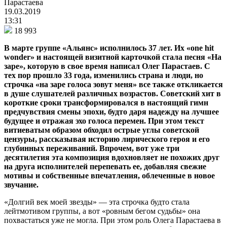
Парастаева
19.03.2019
13:31
18 993
В марте группе «Альянс» исполнилось 37 лет. Их «one hit
wonder» и настоящей визитной карточкой стала песня «На
заре», которую в свое время написал Олег Парастаев. С
тех пор прошло 33 года, изменились страна и люди, но
строчка «на заре голоса зовут меня» все также откликается
в душе слушателей различных возрастов. Советский хит в
короткие сроки трансформировался в настоящий гимн
предчувствия смены эпохи, будто даря надежду на лучшее
будущее и отражая эхо голоса перемен. При этом текст
витиеватым образом обходил острые углы советской
цензуры, рассказывая историю лирического героя и его
глубинных переживаний. Впрочем, вот уже три
десятилетия эта композиция вдохновляет не похожих друг
на друга исполнителей перепевать ее, добавляя свежие
мотивы и собственные впечатления, облеченные в новое
звучание.
«Долгий век моей звезды» — эта строчка будто стала
лейтмотивом группы, а вот «ровным бегом судьбы» она
похвастаться уже не могла. При этом роль Олега Парастаева в