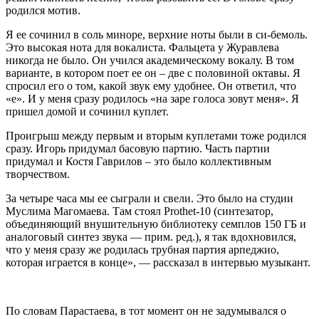
родился мотив.
Я ее сочинил в соль миноре, верхние ноты были в си-бемоль.
Это высокая нота для вокалиста. Фальцета у Журавлева
никогда не было. Он учился академическому вокалу. В том
варианте, в котором поет ее он – две с половиной октавы. Я
спросил его о том, какой звук ему удобнее. Он ответил, что
«е». И у меня сразу родилось «на заре голоса зовут меня». Я
пришел домой и сочинил куплет.
Проигрыш между первым и вторым куплетами тоже родился
сразу. Игорь придумал басовую партию. Часть партии
придумал и Костя Гаврилов – это было коллективным
творчеством.
За четыре часа мы ее сыграли и свели. Это было на студии
Муслима Магомаева. Там стоял Prothet-10 (синтезатор,
объединяющий внушительную библиотеку семплов 150 ГБ и
аналоговый синтез звука — прим. ред.), я так вдохновился,
что у меня сразу же родилась трубная партия арпеджио,
которая играется в конце», — рассказал в интервью музыкант.
По словам Парастаева, в тот момент он не задумывался о