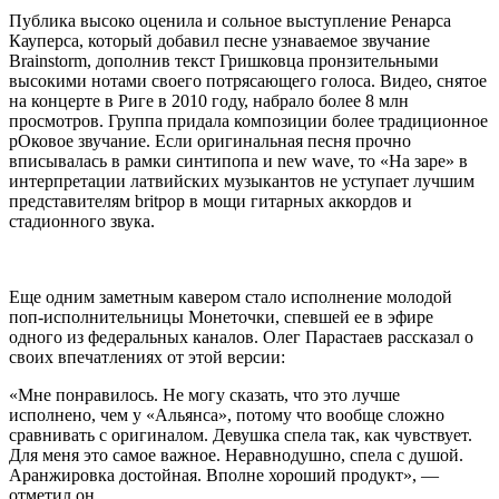
Публика высоко оценила и сольное выступление Ренарса
Кауперса, который добавил песне узнаваемое звучание
Brainstorm, дополнив текст Гришковца пронзительными
высокими нотами своего потрясающего голоса. Видео, снятое
на концерте в Риге в 2010 году, набрало более 8 млн
просмотров. Группа придала композиции более традиционное
рОковое звучание. Если оригинальная песня прочно
вписывалась в рамки синтипопа и new wave, то «На заре» в
интерпретации латвийских музыкантов не уступает лучшим
представителям britpop в мощи гитарных аккордов и
стадионного звука.
Еще одним заметным кавером стало исполнение молодой
поп-исполнительницы Монеточки, спевшей ее в эфире
одного из федеральных каналов. Олег Парастаев рассказал о
своих впечатлениях от этой версии:
«Мне понравилось. Не могу сказать, что это лучше
исполнено, чем у «Альянса», потому что вообще сложно
сравнивать с оригиналом. Девушка спела так, как чувствует.
Для меня это самое важное. Неравнодушно, спела с душой.
Аранжировка достойная. Вполне хороший продукт», —
отметил он.