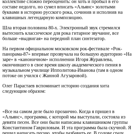
коллективе сложно переоценить: он хоть и пробыл в его
составе недолго, но сумел вписать «Альянс» золотыми
буквами в историю русского рока, сочинив и исполнив на
клавишных легендарную композицию.
Шла вторая половина 80-х. Электронный звук стремился
вытеснить классическое для рока гитарное звучание, все
больше «выдвигая» на передний план синтезатор.
На первом официальном московском рок-фестивале «Рок-
панорама-87» впервые прозвучала на большую аудиторию «На
заре» в «каноничном» исполнении Игоря Журавлева,
окончившего в свое время школу академического пения в
музыкальном училище Ипполитова-Иванова (там в одном
потоке он учился с Жанной Агузаровой).
Олег Парастаев вспоминает историю создания хита
следующим образом:
«Все на самом деле было прозаично. Когда я пришел в
«Альянс», программа, с которой мы выступали, состояла из
девяти песен. Все они были написаны клавишником группы
Константином Гавриловым. И эта программа была скучной. Я
решил написать песню, чтобы разбавить ее. В голове сразу