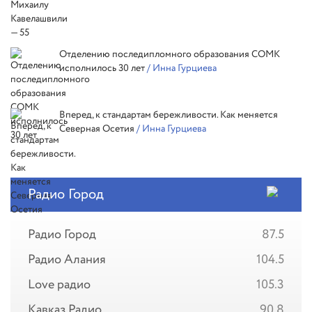
Отделению последипломного образования СОМК
исполнилось 30 лет
/ Инна Гурциева
Вперед, к стандартам бережливости. Как меняется
Северная Осетия
/ Инна Гурциева
Радио Город
Радио Город
87.5
Радио Алания
104.5
Love радио
105.3
Кавказ Радио
90.8