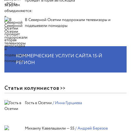
пройдет вторая автосходка
В Северной Осетии подорожали телевизоры и
подешевели помидоры
КОММЕРЧЕСКИЕ УСЛУГИ САЙТА 15-Й
РЕГИОН
Статьи колумнистов
Гость в Осетии
/ Инна Гурциева
Михаилу Кавелашвили — 55
/ Андрей Березов