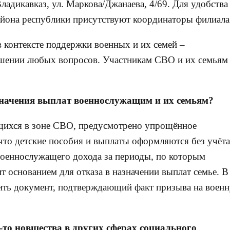
Владикавказ, ул. Маркова/Джанаева, 4/69. Для удобства
айона республики присутствуют координаторы филиала
 контексте поддержки военных и их семей –
ешении любых вопросов. Участникам СВО и их семьям
азначения выплат военнослужащим и их семьям?
ящихся в зоне СВО, предусмотрено упрощённое
 что детские пособия и выплаты оформляются без учёта
военнослужащего дохода за периоды, по которым
т основанием для отказа в назначении выплат семье. В
ть документ, подтверждающий факт призыва на воен
-то новшества в других сферах социального