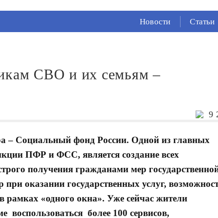
СЕЙЧАС ВО
ВЛАДИКАВКАЗЕ
Новости
Статьи
22°
(Ясно)
61 %
0.4 м/с
икам СВО и их семьям –
9 
ура – Социальный фонд России. Одной из главных
нкции ПФР и ФСС, является создание всех
строго получения гражданами мер государственно
 при оказании государственных услуг, возможнос
в рамках «одного окна». Уже сейчас жители
е воспользоваться более 100 сервисов,