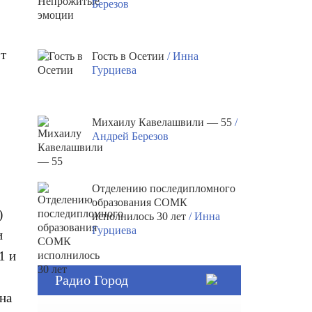
Березов
от
Гость в Осетии
/ Инна
Гурциева
Михаилу Кавелашвили — 55
/
Андрей Березов
Отделению последипломного
образования СОМК
)
исполнилось 30 лет
/ Инна
Гурциева
и
1 и
Радио Город
на