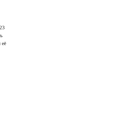
023
ть
 её