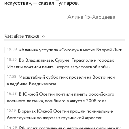
искусства», — сказал Тулпаров.
Алина 15-Хасцаева
Читайте также
19:08
«Алания» уступила «Соколу» в матче Второй Лиги
18:50
Во Владикавказе, Сухуме, Тирасполе и городах
Италии почтили память жертв августовской войны
17:58
Масштабный субботник провели на Восточном
кладбище Владикавказа
16:58
В Южной Осетии почтили память российского
военного летчика, погибшего в августе 2008 года
15:19
В храмах Южной Осетии прошли поминальные
богослужения по жертвам грузинской агрессии
14:59
РФ ждет соглашения о неприменении силы между