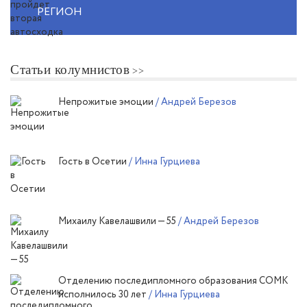
РЕГИОН
Статьи колумнистов
Непрожитые эмоции
/ Андрей Березов
Гость в Осетии
/ Инна Гурциева
Михаилу Кавелашвили — 55
/ Андрей Березов
Отделению последипломного образования СОМК
исполнилось 30 лет
/ Инна Гурциева