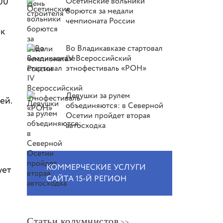
00
Осетинские вольники
борются за медали
чемпионата России
 к
Во Владикавказе стартовал
IV Всероссийский
этнофестиваль «РОН»
Девушки за рулем
ей.
объединяются: в Северной
Осетии пройдет вторая
автосходка
КОММЕРЧЕСКИЕ УСЛУГИ
ует
САЙТА 15-Й РЕГИОН
Статьи колумнистов