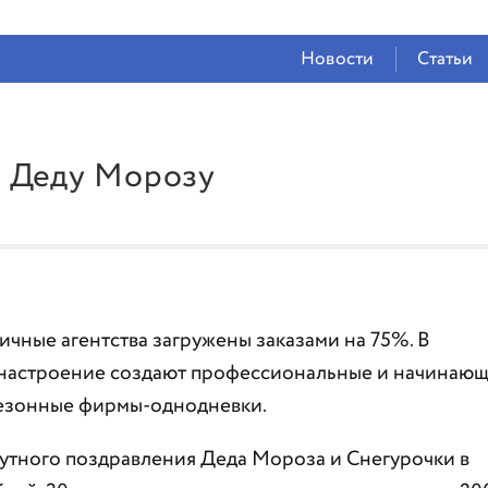
СЕЙЧАС ВО
ВЛАДИКАВКАЗЕ
Новости
Статьи
23°
(Облачно)
73 %
1.5 м/с
т Деду Морозу
чные агентства загружены заказами на 75%. В
 настроение создают профессиональные и начинаю
 сезонные фирмы-однодневки.
нутного поздравления Деда Мороза и Снегурочки в