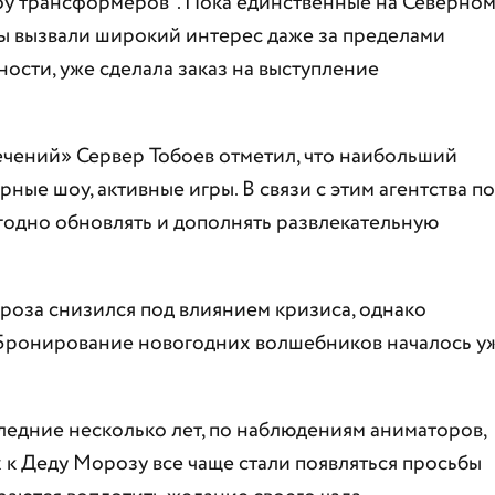
оу трансформеров". Пока единственные на Северно
ты вызвали широкий интерес даже за пределами
ности, уже сделала заказ на выступление
ечений» Сервер Тобоев отметил, что наибольший
ные шоу, активные игры. В связи с этим агентства по
годно обновлять и дополнять развлекательную
ороза снизился под влиянием кризиса, однако
. Бронирование новогодних волшебников началось у
следние несколько лет, по наблюдениям аниматоров,
 к Деду Морозу все чаще стали появляться просьбы