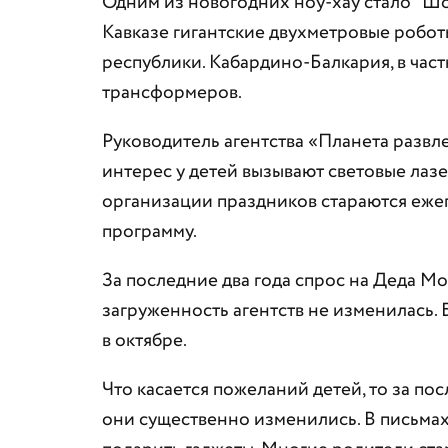
Одним из новогодних ноу-хау стало "Ш
Кавказе гигантские двухметровые робо
республики. Кабардино-Балкария, в част
трансформеров.
Руководитель агентства «Планета развл
интерес у детей вызывают световые лазер
организации праздников стараются еже
программу.
За последние два года спрос на Деда М
загруженность агентств не изменилась
в октябре.
Что касается пожеланий детей, то за по
они существенно изменились. В письмах