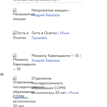
м
Непрожитые эмоции
/
Андрей Березов
Гость в Осетии
/ Инна
Гурциева
Михаилу Кавелашвили — 55
/
Андрей Березов
же
Отделению
последипломного
образования СОМК
исполнилось 30 лет
/ Инна
Гурциева